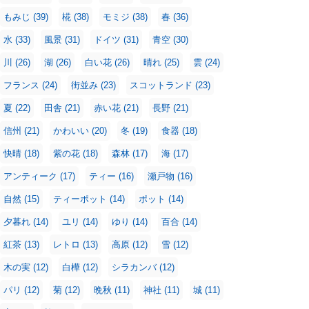
もみじ
(39)
椛
(38)
モミジ
(38)
春
(36)
水
(33)
風景
(31)
ドイツ
(31)
青空
(30)
川
(26)
湖
(26)
白い花
(26)
晴れ
(25)
雲
(24)
フランス
(24)
街並み
(23)
スコットランド
(23)
夏
(22)
田舎
(21)
赤い花
(21)
長野
(21)
信州
(21)
かわいい
(20)
冬
(19)
食器
(18)
快晴
(18)
紫の花
(18)
森林
(17)
海
(17)
アンティーク
(17)
ティー
(16)
瀬戸物
(16)
自然
(15)
ティーポット
(14)
ポット
(14)
夕暮れ
(14)
ユリ
(14)
ゆり
(14)
百合
(14)
紅茶
(13)
レトロ
(13)
高原
(12)
雪
(12)
木の実
(12)
白樺
(12)
シラカンバ
(12)
パリ
(12)
菊
(12)
晩秋
(11)
神社
(11)
城
(11)