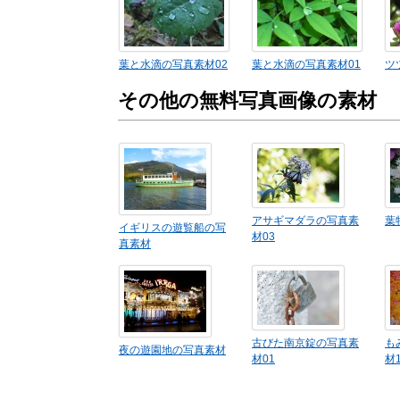
葉と水滴の写真素材02
葉と水滴の写真素材01
ツ
その他の無料写真画像の素材
アサギマダラの写真素
葉
イギリスの遊覧船の写
材03
真素材
古びた南京錠の写真素
も
夜の遊園地の写真素材
材01
材