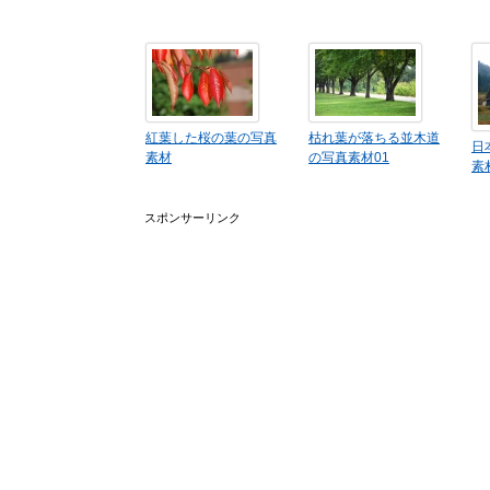
紅葉した桜の葉の写真
枯れ葉が落ちる並木道
日
素材
の写真素材01
素
スポンサーリンク