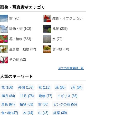
画像・写真素材カテゴリ
空
(70)
雑貨・オブジェ
(76)
建物・街
(102)
風景
(236)
花・植物
(383)
水
(72)
生き物・動物
(32)
食べ物
(58)
その他
(52)
全ての写真素材一覧
人気のキーワード
花
(186)
外国
(159)
秋
(113)
緑
(85)
9月
(84)
10月
(84)
11月
(78)
建物
(77)
イギリス
(65)
景色
(64)
植物
(63)
空
(58)
ピンクの花
(55)
食べ物
(47)
木
(44)
山
(43)
紅葉
(39)