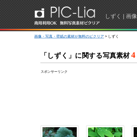
しずく | 
画像・写真・壁紙の素材が無料のピクリア
> しずく
4
「しずく」に関する写真素材
スポンサーリンク