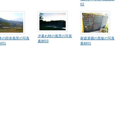
02
夕暮れ時の風景の写真
本の田舎風景の写真
家庭菜園の黒板の写真
素材03
材01
素材01